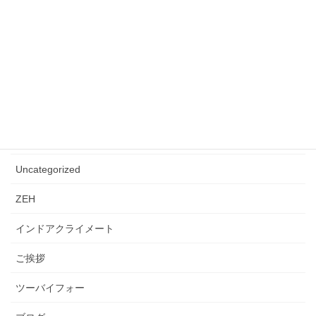
“好き”のピースをコーディネートする、ファッション
感覚の家づくり。
2025年6月3日
カテゴリー
instaguram
Uncategorized
ZEH
インドアクライメート
ご挨拶
ツーバイフォー