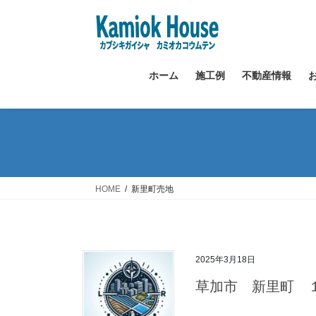
コ
ナ
ン
ビ
テ
ゲ
ン
ー
ツ
シ
ホーム
施工例
不動産情報
へ
ョ
ス
ン
キ
に
ッ
移
プ
動
HOME
新里町売地
2025年3月18日
草加市 新里町 